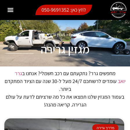
לתוכן
לחץ כאן: 050-9691352
גרר בבת ים
גרר בראשון לציון
גרר תל אביב
גרר יואב שירותי גרירה
אזורי שירות
מגזין גרירה
גרר בחולון
חילוץ רכב חשמלי
גרר משקפיים
דף הבית
»
מגזין גרירה
מגזין גרירה
מחפשים גרר? נתקעתם עם רכב חשמלי? אנחנו ב
גרר
יואב
עומדים לרשותכם 24/7 מעל ל-30 שנה עם הציוד המתקדם
ביותר.
בעמוד המגזין שלנו תמצאו את כל מה שרציתם לדעת על עולם
הגרירה. קריאה מהנה!
מדריך גרירה