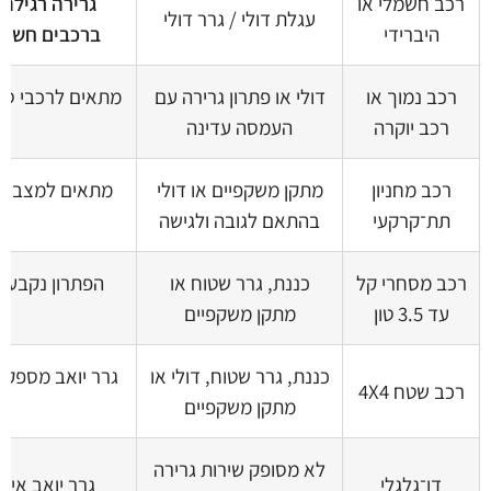
רכב חשמלי או
גרירה רגילה
עגלת דולי / גרר דולי
היברידי
ברכבים חשמל
רכב נמוך או
דולי או פתרון גרירה עם
מתאים לרכבי ספו
רכב יוקרה
העמסה עדינה
רכב מחניון
מתקן משקפיים או דולי
מתאים למצבים ש
תת־קרקעי
בהתאם לגובה ולגישה
תק
רכב מסחרי קל
כננת, גרר שטוח או
הפתרון נקבע 
עד 3.5 טון
מתקן משקפיים
כננת, גרר שטוח, דולי או
רכב שטח 4X4
מתקן משקפיים
לא מסופק שירות גרירה
דו־גלגלי
גרר יואב אינו