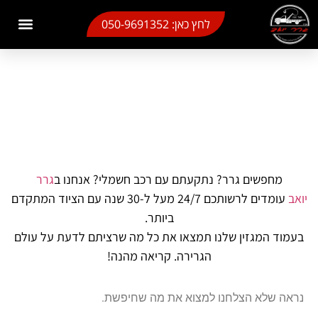
לתוכן
לחץ כאן: 050-9691352
גרר בבת ים
גרר בראשון לציון
גרר תל אביב
גרר יואב שירותי גרירה
אזורי שירות
מגזין גרירה
גרר בחולון
חילוץ רכב חשמלי
גרר משקפיים
דף הבית
»
מגזין גרירה
מגזין גרירה
מחפשים גרר? נתקעתם עם רכב חשמלי? אנחנו ב
גרר
יואב
עומדים לרשותכם 24/7 מעל ל-30 שנה עם הציוד המתקדם
ביותר.
בעמוד המגזין שלנו תמצאו את כל מה שרציתם לדעת על עולם
הגרירה. קריאה מהנה!
נראה שלא הצלחנו למצוא את מה שחיפשת.