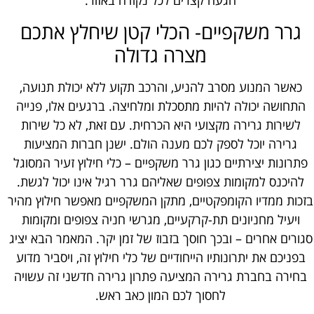
הגעה קצרים לכל נקודה באזור.
גרר משקפיים- הכלי קטן שיחלץ אתכם
מצרה גדולה
כאשר המנוע מסרב להניע, והרכב תקוע ללא יכולת תנועה,
התחושה יכולה להיות מתסכלת ומלחיצה. ברגעים אלו, פנייה
לשירות גרירה מקצועי היא הכרחית. עם זאת, לא כל שירות
גרירה יוכל לספק לכם מענה הולם. ישנן חברות המציעות
פתרונות יצירתיים כגון גרר משקפיים – כלי חילוץ זעיר המסוגל
להיכנס למקומות צפופים שאליהם גרר רגיל אינו יכול לגשת.
בזכות ממדיו הקומפקטיים, מתקן המשקפיים מאפשר חילוץ מהיר
ויעיל מחניונים תת-קרקעיים, מגרשי חניה צפופים ומקומות
סגורים אחרים – ובכך חוסך בזבוז של זמן יקר. המאמר הבא יציג
בפניכם את יתרונותיו הייחודיים של כלי חילוץ זה, ויסביר מדוע
בחירה בחברת גרירה המציעה פתרון גרירה חדשני זה עשויה
לחסוך לכם המון כאב ראש.