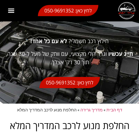
לתוכן
לחץ כאן: 050-9691352
גרר בבת ים
גרר בראשון לציון
גרר תל אביב
גרר יואב שירותי גרירה
אזורי שירות
מגזין גרירה
גרר בחולון
חילוץ רכב חשמלי
גרר משקפיים
חילוץ רכב חשמלי?
לא עם כל אחד!
חייג עכשיו
וגרר דולי מקצועי, עם וותק של מעל ל-30 שנה,
תוך 30 דק' אצלך.
לחץ כאן: 050-9691352
דף הבית
»
מדריך גרירה
»
החלפת מנוע לרכב המדריך המלא
החלפת מנוע לרכב המדריך המלא