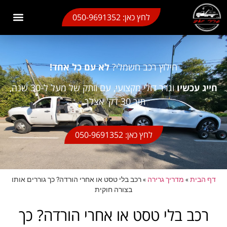
לתוכן
לחץ כאן: 050-9691352
גרר בבת ים
גרר בראשון לציון
גרר תל אביב
גרר יואב שירותי גרירה
אזורי שירות
מגזין גרירה
גרר בחולון
חילוץ רכב חשמלי
גרר משקפיים
חילוץ רכב חשמלי?
לא עם כל אחד!
חייג עכשיו
וגרר דולי מקצועי, עם וותק של מעל ל-30 שנה,
תוך 30 דק' אצלך.
לחץ כאן: 050-9691352
דף הבית
»
מדריך גרירה
»
רכב בלי טסט או אחרי הורדה? כך גוררים אותו
בצורה חוקית
רכב בלי טסט או אחרי הורדה? כך