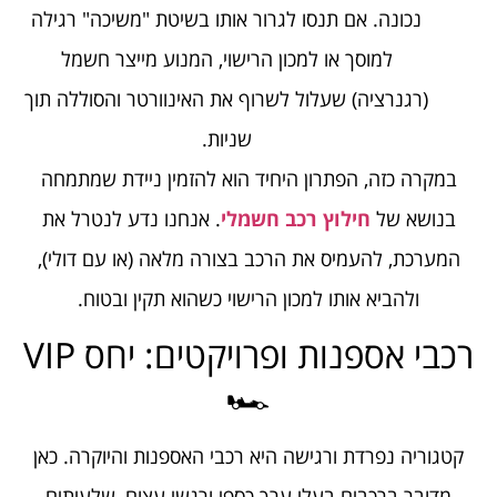
נכונה. אם תנסו לגרור אותו בשיטת "משיכה" רגילה
למוסך או למכון הרישוי, המנוע מייצר חשמל
(רגנרציה) שעלול לשרוף את האינוורטר והסוללה תוך
שניות.
במקרה כזה, הפתרון היחיד הוא להזמין ניידת שמתמחה
בנושא של
חילוץ רכב חשמלי
. אנחנו נדע לנטרל את
המערכת, להעמיס את הרכב בצורה מלאה (או עם דולי),
ולהביא אותו למכון הרישוי כשהוא תקין ובטוח.
רכבי אספנות ופרויקטים: יחס VIP
🏎️
קטגוריה נפרדת ורגישה היא רכבי האספנות והיוקרה. כאן
מדובר ברכבים בעלי ערך כספי ורגשי עצום, שלעיתים