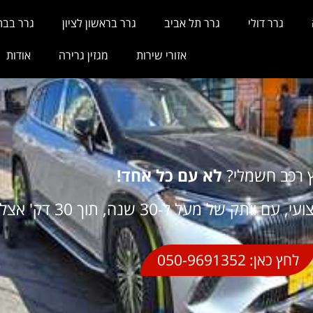
גרר דולי
גרר תל אביב
גרר בראשון לציון
גרר בבת
אזורי שירות
מגזין גרירה
אודות
ץ רכב חשמלי?
לא עם כל אחד!
 וותק של מעל ל-30 שנה, תוך 30 דק' אצלך.
לחץ כאן: 050-9691352