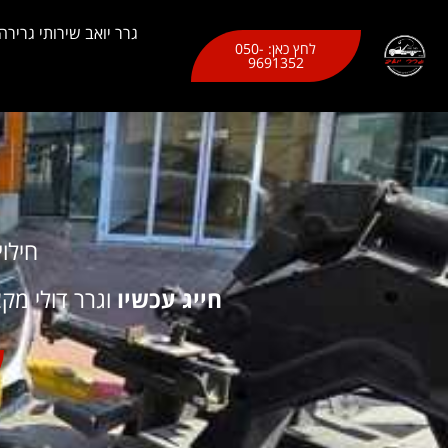
לתוכן
גרר יואב שירותי גרירה
לחץ כאן: 050-
9691352
חילו
חייג עכשיו
וגרר דולי מקצועי, עם