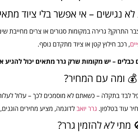
 גרירה ממקומות לא נגישים – אי אפ
עי? החניתם באלנבי והמצבר התרוקן? גרירה במקומות סג
, רכב חילוץ קטן או ציוד מתקדם נוסף.
גר
זבזו זמן בלחפש חבר עם כבלים – יש מקומות שרק ג
💰 ומה עם המחיר?
קול. אבל זכרו: לנסות לטפל לבד בתקלה – כשאתם לא מו
הוגנים, שקופים וללא הפתעות.
גרר יואב
שירות גרירה מק
להזמין גרר?
לא
🚫 מ