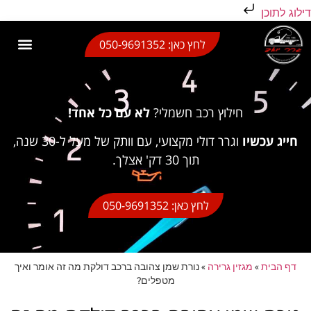
דילוג לתוכן
לחץ כאן: 050-9691352
גרר בבת ים
גרר בראשון לציון
גרר תל אביב
גרר יואב שירותי גרירה
אזורי שירות
מגזין גרירה
גרר בחולון
חילוץ רכב חשמלי
גרר משקפיים
חילוץ רכב חשמלי?
לא עם כל אחד!
חייג עכשיו
וגרר דולי מקצועי, עם וותק של מעל ל-30 שנה,
תוך 30 דק' אצלך.
לחץ כאן: 050-9691352
דף הבית
»
מגזין גרירה
»
נורת שמן צהובה ברכב דולקת מה זה אומר ואיך
מטפלים?