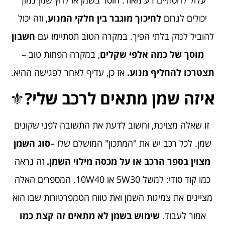
עלול להסתיים רע מאוד. חוסר בשמן או לחץ שמן נמוך
יכולים לגרום
לחיכוך מוגבר בין חלקי המנוע
, וזה יכול
להוביל לנזק בלתי הפיך. במקרה הטוב תסתיימו עם
חשבון
מוסך של כמה אלפי שקלים
, במקרה הפחות טוב –
תצטרכו להחליף מנוע.
אז כן, עדיף לאחר לפגישה ההיא.
איזה שמן מתאים לרכב שלי?
⚜️
זו שאלה מצוינת, וחשוב לדעת את התשובה לפני שקונים
שמן. לכל רכב יש את "המתכון" המושלם שלו –
סוג השמן
מצוין בספר הרכב או על מכסה מילוי השמן
.
זה נראה
כמו קוד סודי: למשל 5W30 או 10W40. המספרים האלה
מציינים את צמיגות השמן ואת טווח הטמפרטורות שבו הוא
אמור לעבוד.
שימוש בשמן לא מתאים זה קצת כמו