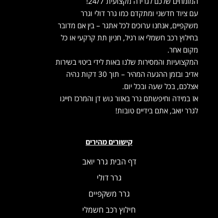
המומחים שלכם לגרירה מקצועית 24/7!
עם ציוד חדשני ומתקדם כמו גרר דולי וגרר
משקפיים, אנחנו ערוכים לכל אתגר – בין אם מדובר
בחילוץ רכב חשמלי או רגיל, חניון תת קרקעי או כל
מקום אחר.
המקצועיות והמסירות שלנו באות לידי ביטוי בשירות
אדיב ובזמן ההגעה המהיר – תוך 30 דקות נהיה
אצלכם, בכל שעה ובכל יום.
אז במידה וחיפשתם גרר באזור גוש דן והמרכז חייגו
לגרר יואב, אתם בידיים טובות!
קישורים מהירים
דף הבית גרר יואב
גרר דולי
גרר משקפיים
חילוץ רכב חשמלי